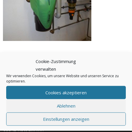
Cookie-Zustimmung
←
Vorheriger Beitrag
Nächster Beitrag
→
verwalten
Wir verwenden Cookies, um unsere Website und unseren Service zu
optimieren.
Cookies akzeptieren
Ablehnen
Adresse
Telefon
Email
Einstellungen anzeigen
Meiling 37
info@kurtz-rott.de
08039 - 90590
83543 Rott am Inn