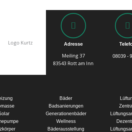
Adresse
Telef
Meiling 37
08039 - 
83543 Rott am Inn
eizung
Bäder
Lüftu
omasse
Badsanierungen
Zentr
Solar
Generationenbäder
Lüftungsa
mepumpe
Wellness
Dezent
zkörper
Bäderausstellung
Lüftungsa