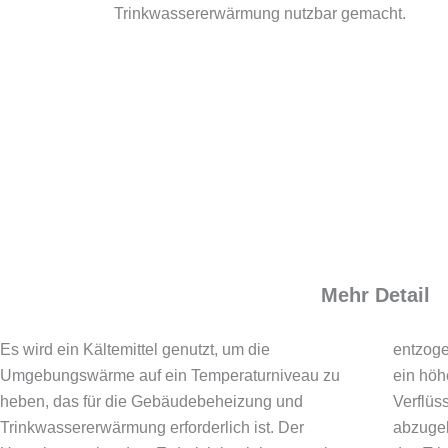
Trinkwassererwärmung nutzbar gemacht.
Mehr Detail
Es wird ein Kältemittel genutzt, um die
entzogen. Der Verdichter bringt das Kältemittel auf
Umgebungswärme auf ein Temperaturniveau zu
ein höheres Druck- und Temperaturniveau, um am
heben, das für die Gebäudebeheizung und
Verflüssiger die Wärme an das Heizungswasser
Trinkwassererwärmung erforderlich ist. Der
abzugeben, das diese im Gebäude verteilt und