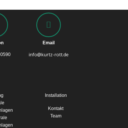
on
Email
info@kurtz-rott.de
90590
ng
Installation
ale
Kontakt
nlagen
Team
rale
nlagen