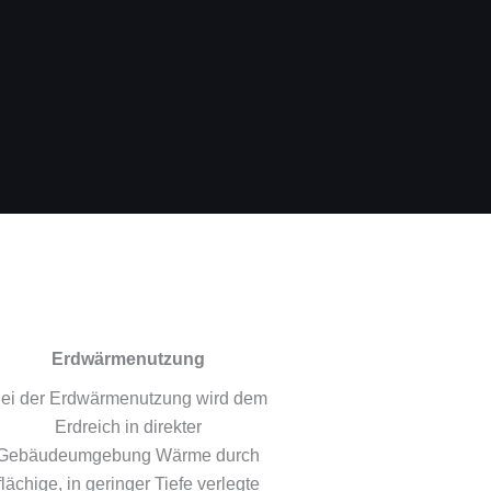
Erdwärmenutzung
ei der Erdwärmenutzung wird dem
Erdreich in direkter
Gebäudeumgebung Wärme durch
flächige, in geringer Tiefe verlegte