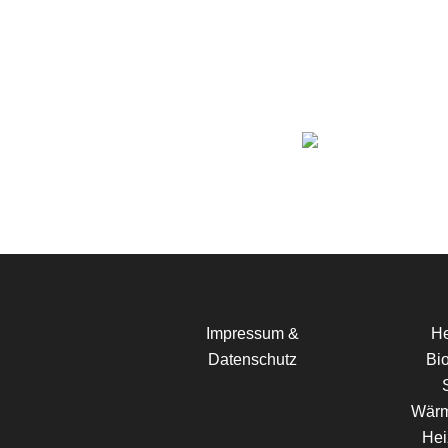
Impressum &
H
Datenschutz
Bi
Wär
Hei