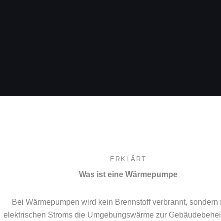
ERKLÄRT
Was ist eine Wärmepumpe
Bei Wärmepumpen wird kein Brennstoff verbrannt, sondern m
elektrischen Stroms die Umgebungswärme zur Gebäudebehe