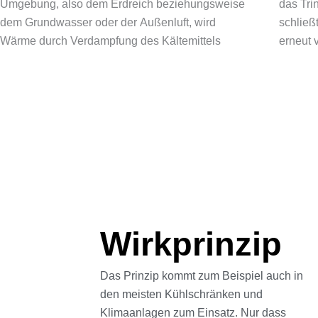
Umgebung, also dem Erdreich beziehungsweise
das Trinkwasser erwärmt. Das Expansionsventil
dem Grundwasser oder der Außenluft, wird
schließt den Kreislauf und das Kältemittel wird
Wärme durch Verdampfung des Kältemittels
erneut 
Wirkprinzip
Das Prinzip kommt zum Beispiel auch in
den meisten Kühlschränken und
Klimaanlagen zum Einsatz. Nur dass